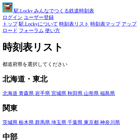
駅
.Locky
みんなでつくる鉄道時刻表
ログイン
ユーザー登録
トップ
駅.Lockyについて
時刻表リスト
時刻表マップ
アップ
ロード
フォーラム
使い方
時刻表リスト
都道府県を選択してください
北海道・東北
北海道
青森県
岩手県
宮城県
秋田県
山形県
福島県
関東
茨城県
栃木県
群馬県
埼玉県
千葉県
東京都
神奈川県
中部