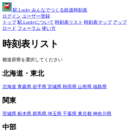
駅
.Locky
みんなでつくる鉄道時刻表
ログイン
ユーザー登録
トップ
駅.Lockyについて
時刻表リスト
時刻表マップ
アップ
ロード
フォーラム
使い方
時刻表リスト
都道府県を選択してください
北海道・東北
北海道
青森県
岩手県
宮城県
秋田県
山形県
福島県
関東
茨城県
栃木県
群馬県
埼玉県
千葉県
東京都
神奈川県
中部