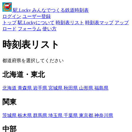
駅
.Locky
みんなでつくる鉄道時刻表
ログイン
ユーザー登録
トップ
駅.Lockyについて
時刻表リスト
時刻表マップ
アップ
ロード
フォーラム
使い方
時刻表リスト
都道府県を選択してください
北海道・東北
北海道
青森県
岩手県
宮城県
秋田県
山形県
福島県
関東
茨城県
栃木県
群馬県
埼玉県
千葉県
東京都
神奈川県
中部