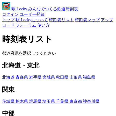
駅
.Locky
みんなでつくる鉄道時刻表
ログイン
ユーザー登録
トップ
駅.Lockyについて
時刻表リスト
時刻表マップ
アップ
ロード
フォーラム
使い方
時刻表リスト
都道府県を選択してください
北海道・東北
北海道
青森県
岩手県
宮城県
秋田県
山形県
福島県
関東
茨城県
栃木県
群馬県
埼玉県
千葉県
東京都
神奈川県
中部