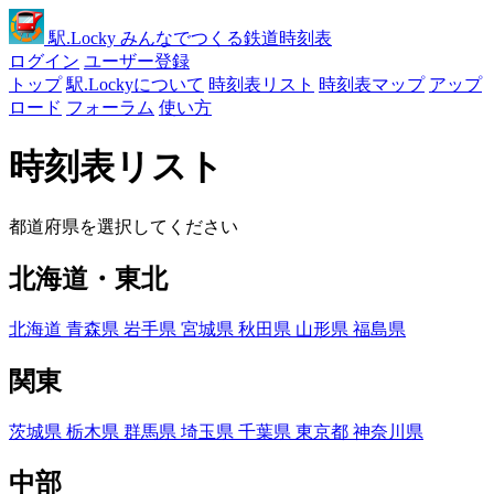
駅
.Locky
みんなでつくる鉄道時刻表
ログイン
ユーザー登録
トップ
駅.Lockyについて
時刻表リスト
時刻表マップ
アップ
ロード
フォーラム
使い方
時刻表リスト
都道府県を選択してください
北海道・東北
北海道
青森県
岩手県
宮城県
秋田県
山形県
福島県
関東
茨城県
栃木県
群馬県
埼玉県
千葉県
東京都
神奈川県
中部