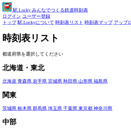
駅
.Locky
みんなでつくる鉄道時刻表
ログイン
ユーザー登録
トップ
駅.Lockyについて
時刻表リスト
時刻表マップ
アップ
時刻表リスト
都道府県を選択してください
北海道・東北
北海道
青森県
岩手県
宮城県
秋田県
山形県
福島県
関東
茨城県
栃木県
群馬県
埼玉県
千葉県
東京都
神奈川県
中部