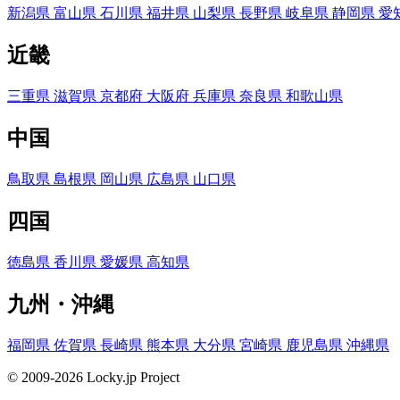
新潟県
富山県
石川県
福井県
山梨県
長野県
岐阜県
静岡県
愛
近畿
三重県
滋賀県
京都府
大阪府
兵庫県
奈良県
和歌山県
中国
鳥取県
島根県
岡山県
広島県
山口県
四国
徳島県
香川県
愛媛県
高知県
九州・沖縄
福岡県
佐賀県
長崎県
熊本県
大分県
宮崎県
鹿児島県
沖縄県
© 2009-2026 Locky.jp Project