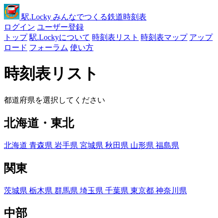
駅
.Locky
みんなでつくる鉄道時刻表
ログイン
ユーザー登録
トップ
駅.Lockyについて
時刻表リスト
時刻表マップ
アップ
ロード
フォーラム
使い方
時刻表リスト
都道府県を選択してください
北海道・東北
北海道
青森県
岩手県
宮城県
秋田県
山形県
福島県
関東
茨城県
栃木県
群馬県
埼玉県
千葉県
東京都
神奈川県
中部