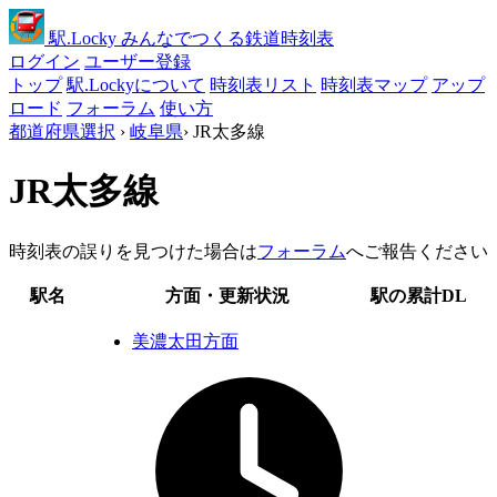
駅
.Locky
みんなでつくる鉄道時刻表
ログイン
ユーザー登録
トップ
駅.Lockyについて
時刻表リスト
時刻表マップ
アップ
ロード
フォーラム
使い方
都道府県選択
›
岐阜県
›
JR太多線
JR太多線
時刻表の誤りを見つけた場合は
フォーラム
へご報告ください
駅名
方面・更新状況
駅の累計DL
美濃太田方面