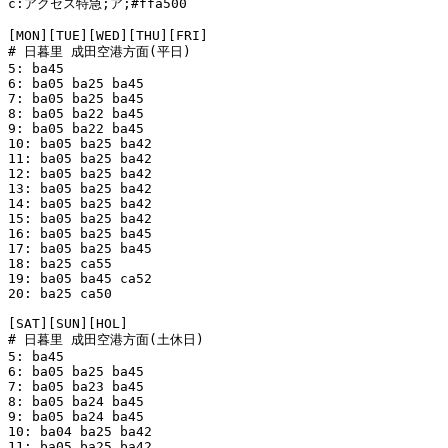
c:アクセス特急;ア;#ffa500

[MON][TUE][WED][THU][FRI]

# 日暮里 成田空港方面(平日)

5: ba45

6: ba05 ba25 ba45

7: ba05 ba25 ba45

8: ba05 ba22 ba45

9: ba05 ba22 ba45

10: ba05 ba25 ba42

11: ba05 ba25 ba42

12: ba05 ba25 ba42

13: ba05 ba25 ba42

14: ba05 ba25 ba42

15: ba05 ba25 ba42

16: ba05 ba25 ba45

17: ba05 ba25 ba45

18: ba25 ca55

19: ba05 ba45 ca52

20: ba25 ca50

[SAT][SUN][HOL]

# 日暮里 成田空港方面(土休日)

5: ba45

6: ba05 ba25 ba45

7: ba05 ba23 ba45

8: ba05 ba24 ba45

9: ba05 ba24 ba45

10: ba04 ba25 ba42

11: ba05 ba25 ba42
