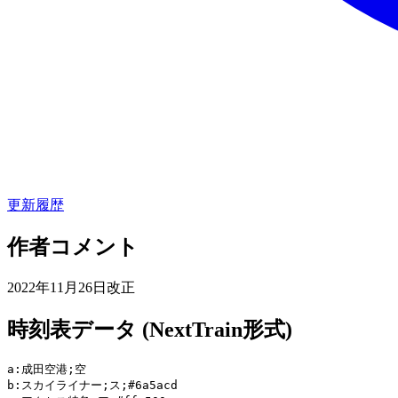
更新履歴
作者コメント
2022年11月26日改正
時刻表データ (NextTrain形式)
a:成田空港;空

b:スカイライナー;ス;#6a5acd
