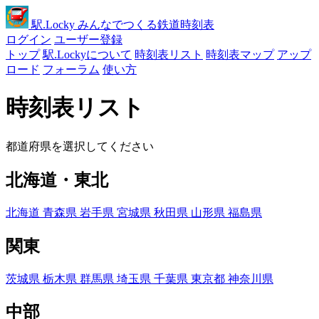
駅
.Locky
みんなでつくる鉄道時刻表
ログイン
ユーザー登録
トップ
駅.Lockyについて
時刻表リスト
時刻表マップ
アップ
ロード
フォーラム
使い方
時刻表リスト
都道府県を選択してください
北海道・東北
北海道
青森県
岩手県
宮城県
秋田県
山形県
福島県
関東
茨城県
栃木県
群馬県
埼玉県
千葉県
東京都
神奈川県
中部