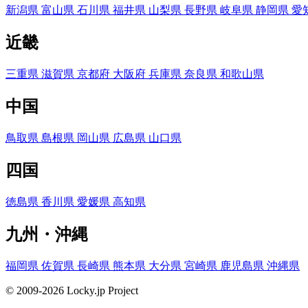
新潟県
富山県
石川県
福井県
山梨県
長野県
岐阜県
静岡県
愛
近畿
三重県
滋賀県
京都府
大阪府
兵庫県
奈良県
和歌山県
中国
鳥取県
島根県
岡山県
広島県
山口県
四国
徳島県
香川県
愛媛県
高知県
九州・沖縄
福岡県
佐賀県
長崎県
熊本県
大分県
宮崎県
鹿児島県
沖縄県
© 2009-2026 Locky.jp Project