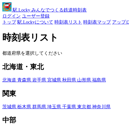
駅
.Locky
みんなでつくる鉄道時刻表
ログイン
ユーザー登録
トップ
駅.Lockyについて
時刻表リスト
時刻表マップ
アップ
時刻表リスト
都道府県を選択してください
北海道・東北
北海道
青森県
岩手県
宮城県
秋田県
山形県
福島県
関東
茨城県
栃木県
群馬県
埼玉県
千葉県
東京都
神奈川県
中部