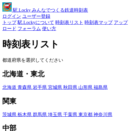
駅
.Locky
みんなでつくる鉄道時刻表
ログイン
ユーザー登録
トップ
駅.Lockyについて
時刻表リスト
時刻表マップ
アップ
ロード
フォーラム
使い方
時刻表リスト
都道府県を選択してください
北海道・東北
北海道
青森県
岩手県
宮城県
秋田県
山形県
福島県
関東
茨城県
栃木県
群馬県
埼玉県
千葉県
東京都
神奈川県
中部