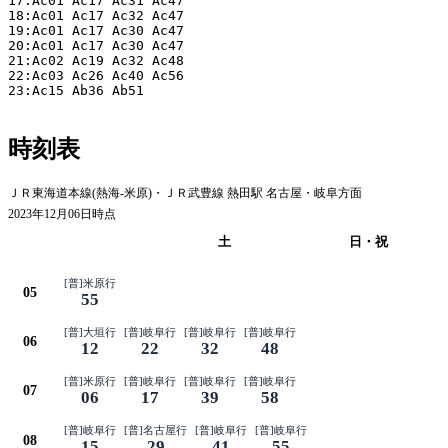
17:Ac01 Ac17 Ac31 Ac47

18:Ac01 Ac17 Ac32 Ac47

19:Ac01 Ac17 Ac30 Ac47

20:Ac01 Ac17 Ac30 Ac47

21:Ac02 Ac19 Ac32 Ac48

22:Ac03 Ac26 Ac40 Ac56

23:Ac15 Ab36 Ab51

時刻表
ＪＲ東海道本線(熱海-米原)・ＪＲ武豊線 熱田駅 名古屋・岐阜方面
2023年12月06日時点
平日
土
日・祝
[普]米原行
05
55
[普]大垣行
[普]岐阜行
[普]岐阜行
[普]岐阜行
06
12
22
32
48
[普]米原行
[普]岐阜行
[普]岐阜行
[普]岐阜行
07
06
17
39
58
[普]岐阜行
[普]名古屋行
[普]岐阜行
[普]岐阜行
08
15
29
41
55