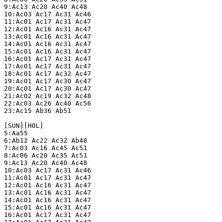
9:Ac13 Ac20 Ac40 Ac48

10:Ac03 Ac17 Ac31 Ac46

11:Ac01 Ac17 Ac31 Ac47

12:Ac01 Ac16 Ac31 Ac47

13:Ac01 Ac16 Ac31 Ac47

14:Ac01 Ac16 Ac31 Ac47

15:Ac01 Ac16 Ac31 Ac47

16:Ac01 Ac17 Ac31 Ac47

17:Ac01 Ac17 Ac31 Ac47

18:Ac01 Ac17 Ac32 Ac47

19:Ac01 Ac17 Ac30 Ac47

20:Ac01 Ac17 Ac30 Ac47

21:Ac02 Ac19 Ac32 Ac48

22:Ac03 Ac26 Ac40 Ac56

23:Ac15 Ab36 Ab51

[SUN][HOL]

5:Aa55

6:Ab12 Ac22 Ac32 Ab48

7:Ac03 Ac16 Ac45 Ac51

8:Ac06 Ac20 Ac35 Ac51

9:Ac13 Ac20 Ac40 Ac48

10:Ac03 Ac17 Ac31 Ac46

11:Ac01 Ac17 Ac31 Ac47

12:Ac01 Ac16 Ac31 Ac47

13:Ac01 Ac16 Ac31 Ac47

14:Ac01 Ac16 Ac31 Ac47

15:Ac01 Ac16 Ac31 Ac47

16:Ac01 Ac17 Ac31 Ac47
