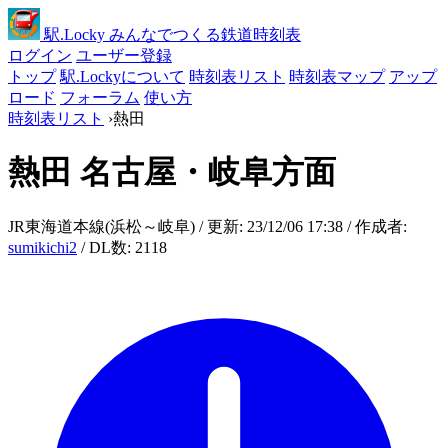
駅
.Locky
みんなでつくる鉄道時刻表
ログイン
ユーザー登録
トップ
駅.Lockyについて
時刻表リスト
時刻表マップ
アップ
ロード
フォーラム
使い方
時刻表リスト
›
熱田
熱田
名古屋・岐阜方面
JR東海道本線(浜松～岐阜) / 更新: 23/12/06 17:38 / 作成者:
sumikichi2
/ DL数: 2118