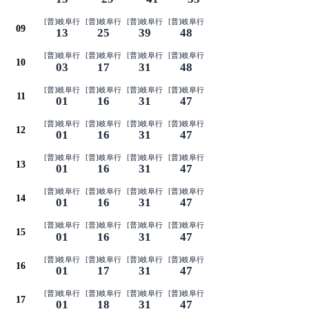
[普]岐阜行
[普]岐阜行
[普]岐阜行
[普]岐阜行
09
13
25
39
48
[普]岐阜行
[普]岐阜行
[普]岐阜行
[普]岐阜行
10
03
17
31
48
[普]岐阜行
[普]岐阜行
[普]岐阜行
[普]岐阜行
11
01
16
31
47
[普]岐阜行
[普]岐阜行
[普]岐阜行
[普]岐阜行
12
01
16
31
47
[普]岐阜行
[普]岐阜行
[普]岐阜行
[普]岐阜行
13
01
16
31
47
[普]岐阜行
[普]岐阜行
[普]岐阜行
[普]岐阜行
14
01
16
31
47
[普]岐阜行
[普]岐阜行
[普]岐阜行
[普]岐阜行
15
01
16
31
47
[普]岐阜行
[普]岐阜行
[普]岐阜行
[普]岐阜行
16
01
17
31
47
[普]岐阜行
[普]岐阜行
[普]岐阜行
[普]岐阜行
17
01
18
31
47