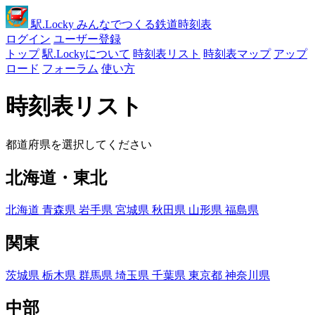
駅
.Locky
みんなでつくる鉄道時刻表
ログイン
ユーザー登録
トップ
駅.Lockyについて
時刻表リスト
時刻表マップ
アップ
ロード
フォーラム
使い方
時刻表リスト
都道府県を選択してください
北海道・東北
北海道
青森県
岩手県
宮城県
秋田県
山形県
福島県
関東
茨城県
栃木県
群馬県
埼玉県
千葉県
東京都
神奈川県
中部