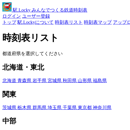
駅
.Locky
みんなでつくる鉄道時刻表
ログイン
ユーザー登録
トップ
駅.Lockyについて
時刻表リスト
時刻表マップ
アップ
時刻表リスト
都道府県を選択してください
北海道・東北
北海道
青森県
岩手県
宮城県
秋田県
山形県
福島県
関東
茨城県
栃木県
群馬県
埼玉県
千葉県
東京都
神奈川県
中部