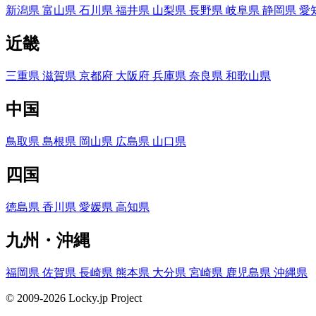
新潟県
富山県
石川県
福井県
山梨県
長野県
岐阜県
静岡県
愛
近畿
三重県
滋賀県
京都府
大阪府
兵庫県
奈良県
和歌山県
中国
鳥取県
島根県
岡山県
広島県
山口県
四国
徳島県
香川県
愛媛県
高知県
九州・沖縄
福岡県
佐賀県
長崎県
熊本県
大分県
宮崎県
鹿児島県
沖縄県
© 2009-2026 Locky.jp Project