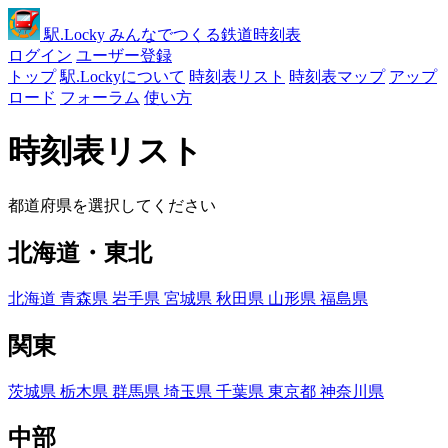
駅
.Locky
みんなでつくる鉄道時刻表
ログイン
ユーザー登録
トップ
駅.Lockyについて
時刻表リスト
時刻表マップ
アップ
ロード
フォーラム
使い方
時刻表リスト
都道府県を選択してください
北海道・東北
北海道
青森県
岩手県
宮城県
秋田県
山形県
福島県
関東
茨城県
栃木県
群馬県
埼玉県
千葉県
東京都
神奈川県
中部