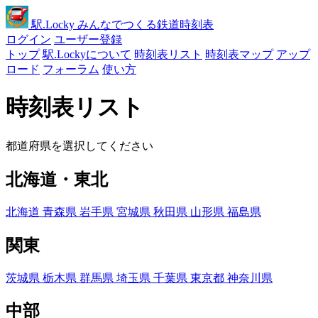
駅
.Locky
みんなでつくる鉄道時刻表
ログイン
ユーザー登録
トップ
駅.Lockyについて
時刻表リスト
時刻表マップ
アップ
ロード
フォーラム
使い方
時刻表リスト
都道府県を選択してください
北海道・東北
北海道
青森県
岩手県
宮城県
秋田県
山形県
福島県
関東
茨城県
栃木県
群馬県
埼玉県
千葉県
東京都
神奈川県
中部