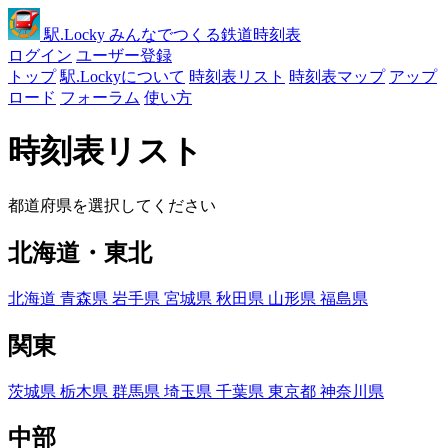
駅
.Locky
みんなでつくる鉄道時刻表
ログイン
ユーザー登録
トップ
駅.Lockyについて
時刻表リスト
時刻表マップ
アップ
ロード
フォーラム
使い方
時刻表リスト
都道府県を選択してください
北海道・東北
北海道
青森県
岩手県
宮城県
秋田県
山形県
福島県
関東
茨城県
栃木県
群馬県
埼玉県
千葉県
東京都
神奈川県
中部