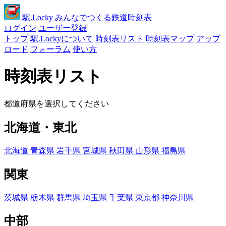
駅
.Locky
みんなでつくる鉄道時刻表
ログイン
ユーザー登録
トップ
駅.Lockyについて
時刻表リスト
時刻表マップ
アップ
ロード
フォーラム
使い方
時刻表リスト
都道府県を選択してください
北海道・東北
北海道
青森県
岩手県
宮城県
秋田県
山形県
福島県
関東
茨城県
栃木県
群馬県
埼玉県
千葉県
東京都
神奈川県
中部