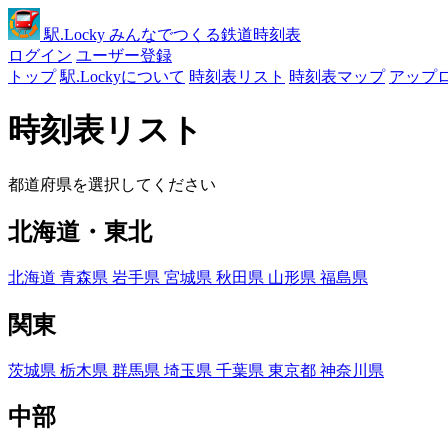
駅
.Locky
みんなでつくる鉄道時刻表
ログイン
ユーザー登録
トップ
駅.Lockyについて
時刻表リスト
時刻表マップ
アップ
時刻表リスト
都道府県を選択してください
北海道・東北
北海道
青森県
岩手県
宮城県
秋田県
山形県
福島県
関東
茨城県
栃木県
群馬県
埼玉県
千葉県
東京都
神奈川県
中部