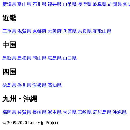
新潟県
富山県
石川県
福井県
山梨県
長野県
岐阜県
静岡県
愛
近畿
三重県
滋賀県
京都府
大阪府
兵庫県
奈良県
和歌山県
中国
鳥取県
島根県
岡山県
広島県
山口県
四国
徳島県
香川県
愛媛県
高知県
九州・沖縄
福岡県
佐賀県
長崎県
熊本県
大分県
宮崎県
鹿児島県
沖縄県
© 2009-2026 Locky.jp Project