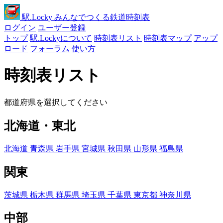
駅
.Locky
みんなでつくる鉄道時刻表
ログイン
ユーザー登録
トップ
駅.Lockyについて
時刻表リスト
時刻表マップ
アップ
ロード
フォーラム
使い方
時刻表リスト
都道府県を選択してください
北海道・東北
北海道
青森県
岩手県
宮城県
秋田県
山形県
福島県
関東
茨城県
栃木県
群馬県
埼玉県
千葉県
東京都
神奈川県
中部