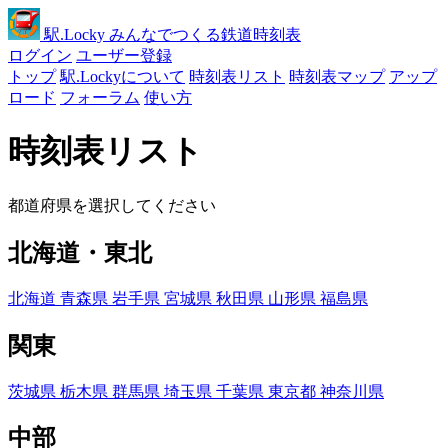
駅
.Locky
みんなでつくる鉄道時刻表
ログイン
ユーザー登録
トップ
駅.Lockyについて
時刻表リスト
時刻表マップ
アップ
ロード
フォーラム
使い方
時刻表リスト
都道府県を選択してください
北海道・東北
北海道
青森県
岩手県
宮城県
秋田県
山形県
福島県
関東
茨城県
栃木県
群馬県
埼玉県
千葉県
東京都
神奈川県
中部