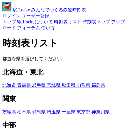
駅
.Locky
みんなでつくる鉄道時刻表
ログイン
ユーザー登録
トップ
駅.Lockyについて
時刻表リスト
時刻表マップ
アップ
ロード
フォーラム
使い方
時刻表リスト
都道府県を選択してください
北海道・東北
北海道
青森県
岩手県
宮城県
秋田県
山形県
福島県
関東
茨城県
栃木県
群馬県
埼玉県
千葉県
東京都
神奈川県
中部