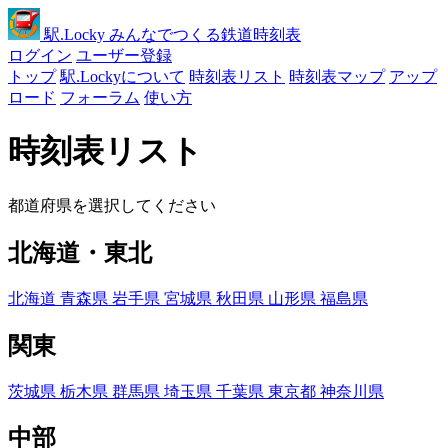
駅
.Locky
みんなでつくる鉄道時刻表
ログイン
ユーザー登録
トップ
駅.Lockyについて
時刻表リスト
時刻表マップ
アップ
ロード
フォーラム
使い方
時刻表リスト
都道府県を選択してください
北海道・東北
北海道
青森県
岩手県
宮城県
秋田県
山形県
福島県
関東
茨城県
栃木県
群馬県
埼玉県
千葉県
東京都
神奈川県
中部