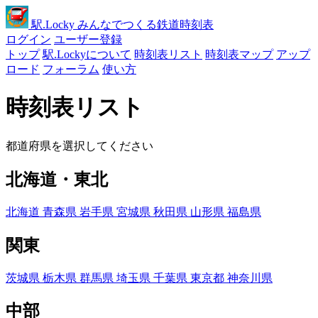
駅
.Locky
みんなでつくる鉄道時刻表
ログイン
ユーザー登録
トップ
駅.Lockyについて
時刻表リスト
時刻表マップ
アップ
ロード
フォーラム
使い方
時刻表リスト
都道府県を選択してください
北海道・東北
北海道
青森県
岩手県
宮城県
秋田県
山形県
福島県
関東
茨城県
栃木県
群馬県
埼玉県
千葉県
東京都
神奈川県
中部