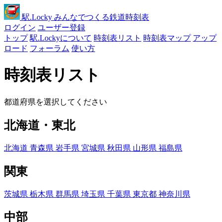
駅
.Locky
みんなでつくる鉄道時刻表
ログイン
ユーザー登録
トップ
駅.Lockyについて
時刻表リスト
時刻表マップ
アップ
ロード
フォーラム
使い方
時刻表リスト
都道府県を選択してください
北海道・東北
北海道
青森県
岩手県
宮城県
秋田県
山形県
福島県
関東
茨城県
栃木県
群馬県
埼玉県
千葉県
東京都
神奈川県
中部