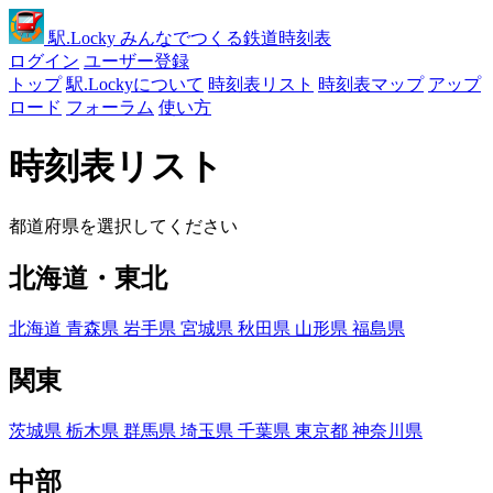
駅
.Locky
みんなでつくる鉄道時刻表
ログイン
ユーザー登録
トップ
駅.Lockyについて
時刻表リスト
時刻表マップ
アップ
ロード
フォーラム
使い方
時刻表リスト
都道府県を選択してください
北海道・東北
北海道
青森県
岩手県
宮城県
秋田県
山形県
福島県
関東
茨城県
栃木県
群馬県
埼玉県
千葉県
東京都
神奈川県
中部