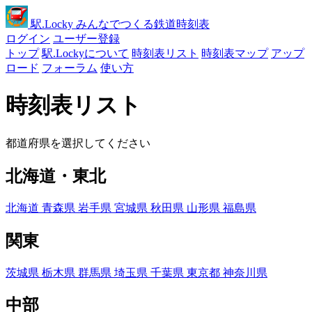
駅
.Locky
みんなでつくる鉄道時刻表
ログイン
ユーザー登録
トップ
駅.Lockyについて
時刻表リスト
時刻表マップ
アップ
ロード
フォーラム
使い方
時刻表リスト
都道府県を選択してください
北海道・東北
北海道
青森県
岩手県
宮城県
秋田県
山形県
福島県
関東
茨城県
栃木県
群馬県
埼玉県
千葉県
東京都
神奈川県
中部