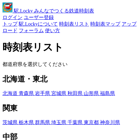
駅
.Locky
みんなでつくる鉄道時刻表
ログイン
ユーザー登録
トップ
駅.Lockyについて
時刻表リスト
時刻表マップ
アップ
ロード
フォーラム
使い方
時刻表リスト
都道府県を選択してください
北海道・東北
北海道
青森県
岩手県
宮城県
秋田県
山形県
福島県
関東
茨城県
栃木県
群馬県
埼玉県
千葉県
東京都
神奈川県
中部