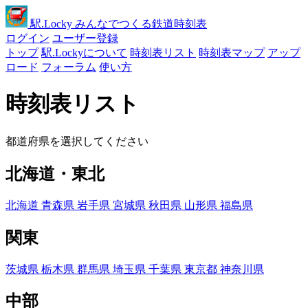
駅
.Locky
みんなでつくる鉄道時刻表
ログイン
ユーザー登録
トップ
駅.Lockyについて
時刻表リスト
時刻表マップ
アップ
ロード
フォーラム
使い方
時刻表リスト
都道府県を選択してください
北海道・東北
北海道
青森県
岩手県
宮城県
秋田県
山形県
福島県
関東
茨城県
栃木県
群馬県
埼玉県
千葉県
東京都
神奈川県
中部