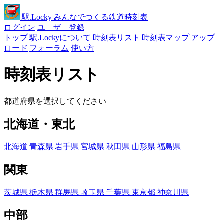
駅
.Locky
みんなでつくる鉄道時刻表
ログイン
ユーザー登録
トップ
駅.Lockyについて
時刻表リスト
時刻表マップ
アップ
ロード
フォーラム
使い方
時刻表リスト
都道府県を選択してください
北海道・東北
北海道
青森県
岩手県
宮城県
秋田県
山形県
福島県
関東
茨城県
栃木県
群馬県
埼玉県
千葉県
東京都
神奈川県
中部