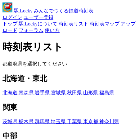
駅
.Locky
みんなでつくる鉄道時刻表
ログイン
ユーザー登録
トップ
駅.Lockyについて
時刻表リスト
時刻表マップ
アップ
ロード
フォーラム
使い方
時刻表リスト
都道府県を選択してください
北海道・東北
北海道
青森県
岩手県
宮城県
秋田県
山形県
福島県
関東
茨城県
栃木県
群馬県
埼玉県
千葉県
東京都
神奈川県
中部