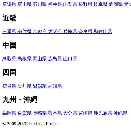
新潟県
富山県
石川県
福井県
山梨県
長野県
岐阜県
静岡県
愛
近畿
三重県
滋賀県
京都府
大阪府
兵庫県
奈良県
和歌山県
中国
鳥取県
島根県
岡山県
広島県
山口県
四国
徳島県
香川県
愛媛県
高知県
九州・沖縄
福岡県
佐賀県
長崎県
熊本県
大分県
宮崎県
鹿児島県
沖縄県
© 2009-2026 Locky.jp Project