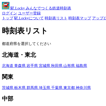
駅
.Locky
みんなでつくる鉄道時刻表
ログイン
ユーザー登録
トップ
駅.Lockyについて
時刻表リスト
時刻表マップ
アップ
時刻表リスト
都道府県を選択してください
北海道・東北
北海道
青森県
岩手県
宮城県
秋田県
山形県
福島県
関東
茨城県
栃木県
群馬県
埼玉県
千葉県
東京都
神奈川県
中部