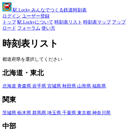
駅
.Locky
みんなでつくる鉄道時刻表
ログイン
ユーザー登録
トップ
駅.Lockyについて
時刻表リスト
時刻表マップ
アップ
ロード
フォーラム
使い方
時刻表リスト
都道府県を選択してください
北海道・東北
北海道
青森県
岩手県
宮城県
秋田県
山形県
福島県
関東
茨城県
栃木県
群馬県
埼玉県
千葉県
東京都
神奈川県
中部