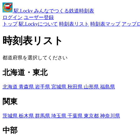
駅
.Locky
みんなでつくる鉄道時刻表
ログイン
ユーザー登録
トップ
駅.Lockyについて
時刻表リスト
時刻表マップ
アップ
時刻表リスト
都道府県を選択してください
北海道・東北
北海道
青森県
岩手県
宮城県
秋田県
山形県
福島県
関東
茨城県
栃木県
群馬県
埼玉県
千葉県
東京都
神奈川県
中部