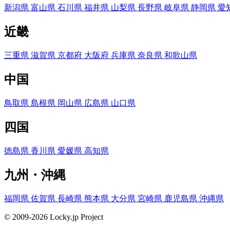
新潟県
富山県
石川県
福井県
山梨県
長野県
岐阜県
静岡県
愛
近畿
三重県
滋賀県
京都府
大阪府
兵庫県
奈良県
和歌山県
中国
鳥取県
島根県
岡山県
広島県
山口県
四国
徳島県
香川県
愛媛県
高知県
九州・沖縄
福岡県
佐賀県
長崎県
熊本県
大分県
宮崎県
鹿児島県
沖縄県
© 2009-2026 Locky.jp Project