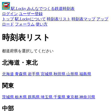
駅
.Locky
みんなでつくる鉄道時刻表
ログイン
ユーザー登録
トップ
駅.Lockyについて
時刻表リスト
時刻表マップ
アップ
ロード
フォーラム
使い方
時刻表リスト
都道府県を選択してください
北海道・東北
北海道
青森県
岩手県
宮城県
秋田県
山形県
福島県
関東
茨城県
栃木県
群馬県
埼玉県
千葉県
東京都
神奈川県
中部