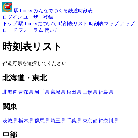
駅
.Locky
みんなでつくる鉄道時刻表
ログイン
ユーザー登録
トップ
駅.Lockyについて
時刻表リスト
時刻表マップ
アップ
ロード
フォーラム
使い方
時刻表リスト
都道府県を選択してください
北海道・東北
北海道
青森県
岩手県
宮城県
秋田県
山形県
福島県
関東
茨城県
栃木県
群馬県
埼玉県
千葉県
東京都
神奈川県
中部