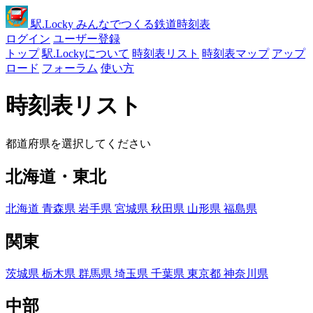
駅
.Locky
みんなでつくる鉄道時刻表
ログイン
ユーザー登録
トップ
駅.Lockyについて
時刻表リスト
時刻表マップ
アップ
ロード
フォーラム
使い方
時刻表リスト
都道府県を選択してください
北海道・東北
北海道
青森県
岩手県
宮城県
秋田県
山形県
福島県
関東
茨城県
栃木県
群馬県
埼玉県
千葉県
東京都
神奈川県
中部