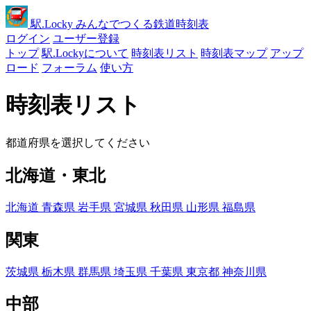
駅
.Locky
みんなでつくる鉄道時刻表
ログイン
ユーザー登録
トップ
駅.Lockyについて
時刻表リスト
時刻表マップ
アップ
ロード
フォーラム
使い方
時刻表リスト
都道府県を選択してください
北海道・東北
北海道
青森県
岩手県
宮城県
秋田県
山形県
福島県
関東
茨城県
栃木県
群馬県
埼玉県
千葉県
東京都
神奈川県
中部