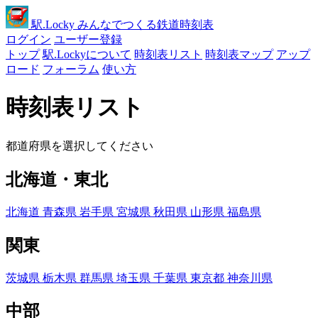
駅
.Locky
みんなでつくる鉄道時刻表
ログイン
ユーザー登録
トップ
駅.Lockyについて
時刻表リスト
時刻表マップ
アップ
ロード
フォーラム
使い方
時刻表リスト
都道府県を選択してください
北海道・東北
北海道
青森県
岩手県
宮城県
秋田県
山形県
福島県
関東
茨城県
栃木県
群馬県
埼玉県
千葉県
東京都
神奈川県
中部