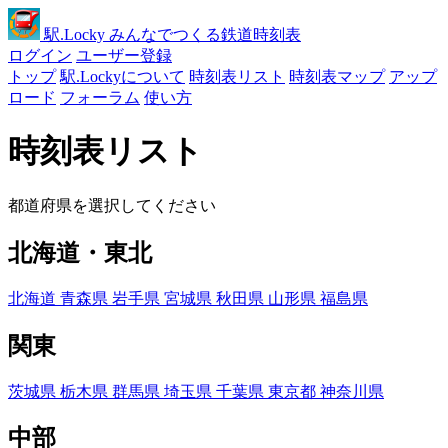
駅
.Locky
みんなでつくる鉄道時刻表
ログイン
ユーザー登録
トップ
駅.Lockyについて
時刻表リスト
時刻表マップ
アップ
ロード
フォーラム
使い方
時刻表リスト
都道府県を選択してください
北海道・東北
北海道
青森県
岩手県
宮城県
秋田県
山形県
福島県
関東
茨城県
栃木県
群馬県
埼玉県
千葉県
東京都
神奈川県
中部