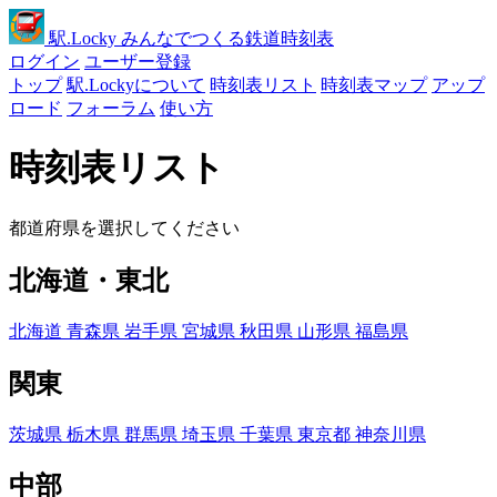
駅
.Locky
みんなでつくる鉄道時刻表
ログイン
ユーザー登録
トップ
駅.Lockyについて
時刻表リスト
時刻表マップ
アップ
ロード
フォーラム
使い方
時刻表リスト
都道府県を選択してください
北海道・東北
北海道
青森県
岩手県
宮城県
秋田県
山形県
福島県
関東
茨城県
栃木県
群馬県
埼玉県
千葉県
東京都
神奈川県
中部