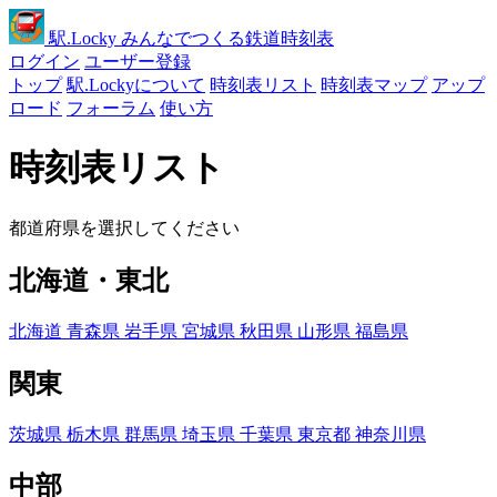
駅
.Locky
みんなでつくる鉄道時刻表
ログイン
ユーザー登録
トップ
駅.Lockyについて
時刻表リスト
時刻表マップ
アップ
ロード
フォーラム
使い方
時刻表リスト
都道府県を選択してください
北海道・東北
北海道
青森県
岩手県
宮城県
秋田県
山形県
福島県
関東
茨城県
栃木県
群馬県
埼玉県
千葉県
東京都
神奈川県
中部