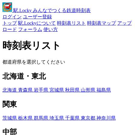
駅
.Locky
みんなでつくる鉄道時刻表
ログイン
ユーザー登録
トップ
駅.Lockyについて
時刻表リスト
時刻表マップ
アップ
ロード
フォーラム
使い方
時刻表リスト
都道府県を選択してください
北海道・東北
北海道
青森県
岩手県
宮城県
秋田県
山形県
福島県
関東
茨城県
栃木県
群馬県
埼玉県
千葉県
東京都
神奈川県
中部