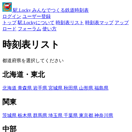
駅
.Locky
みんなでつくる鉄道時刻表
ログイン
ユーザー登録
トップ
駅.Lockyについて
時刻表リスト
時刻表マップ
アップ
ロード
フォーラム
使い方
時刻表リスト
都道府県を選択してください
北海道・東北
北海道
青森県
岩手県
宮城県
秋田県
山形県
福島県
関東
茨城県
栃木県
群馬県
埼玉県
千葉県
東京都
神奈川県
中部