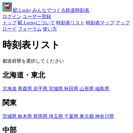
駅
.Locky
みんなでつくる鉄道時刻表
ログイン
ユーザー登録
トップ
駅.Lockyについて
時刻表リスト
時刻表マップ
アップ
ロード
フォーラム
使い方
時刻表リスト
都道府県を選択してください
北海道・東北
北海道
青森県
岩手県
宮城県
秋田県
山形県
福島県
関東
茨城県
栃木県
群馬県
埼玉県
千葉県
東京都
神奈川県
中部