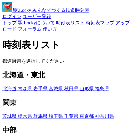
駅
.Locky
みんなでつくる鉄道時刻表
ログイン
ユーザー登録
トップ
駅.Lockyについて
時刻表リスト
時刻表マップ
アップ
ロード
フォーラム
使い方
時刻表リスト
都道府県を選択してください
北海道・東北
北海道
青森県
岩手県
宮城県
秋田県
山形県
福島県
関東
茨城県
栃木県
群馬県
埼玉県
千葉県
東京都
神奈川県
中部