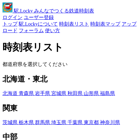
駅
.Locky
みんなでつくる鉄道時刻表
ログイン
ユーザー登録
トップ
駅.Lockyについて
時刻表リスト
時刻表マップ
アップ
ロード
フォーラム
使い方
時刻表リスト
都道府県を選択してください
北海道・東北
北海道
青森県
岩手県
宮城県
秋田県
山形県
福島県
関東
茨城県
栃木県
群馬県
埼玉県
千葉県
東京都
神奈川県
中部