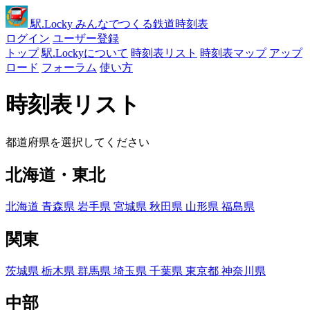
駅
.Locky
みんなでつくる鉄道時刻表
ログイン
ユーザー登録
トップ
駅.Lockyについて
時刻表リスト
時刻表マップ
アップ
ロード
フォーラム
使い方
時刻表リスト
都道府県を選択してください
北海道・東北
北海道
青森県
岩手県
宮城県
秋田県
山形県
福島県
関東
茨城県
栃木県
群馬県
埼玉県
千葉県
東京都
神奈川県
中部