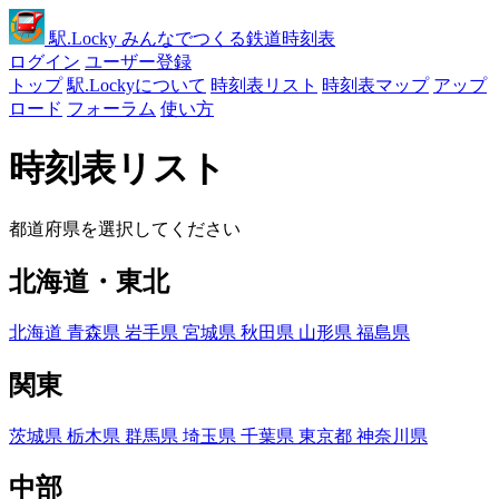
駅
.Locky
みんなでつくる鉄道時刻表
ログイン
ユーザー登録
トップ
駅.Lockyについて
時刻表リスト
時刻表マップ
アップ
ロード
フォーラム
使い方
時刻表リスト
都道府県を選択してください
北海道・東北
北海道
青森県
岩手県
宮城県
秋田県
山形県
福島県
関東
茨城県
栃木県
群馬県
埼玉県
千葉県
東京都
神奈川県
中部